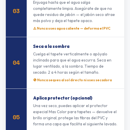
Enjuaga hasta que el agua salga
completamente limpia. Asegúrate de que no
03
quede residuo de jabón — el jabón seco atrae
más polvo y deja el tapete opaco.
⚠️ Nunca uses agua caliente — deforma el PVC
Seca a la sombra
Cuelga el tapete verticalmente o apóyalo
inclinado para que el agua escurra. Seca en
04
lugar ventilado, a la sombra. Tiempo de
secado: 2 a 4 horas según el tamaño.
🚫 Nunca seques al sol directo ni uses secadora
Aplica protector (opcional)
Una vez seco, puedes aplicar el protector
especial Mas Color para tapetes — devuelve el
05
brillo original, protege las fibras del PVC y
forma una capa que facilita el siguiente lavado.