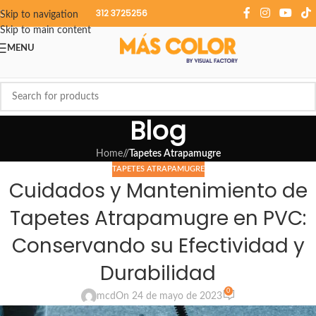
312 3725256
Skip to navigation
Skip to main content
MENU
Blog
Home
/
Tapetes Atrapamugre
TAPETES ATRAPAMUGRE
Cuidados y Mantenimiento de
Tapetes Atrapamugre en PVC:
Conservando su Efectividad y
Durabilidad
0
mcd
On 24 de mayo de 2023