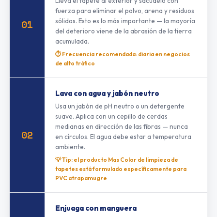
Lleva el tapete al exterior y sacúdelo con
fuerza para eliminar el polvo, arena y residuos
sólidos. Esto es lo más importante — la mayoría
01
del deterioro viene de la abrasión de la tierra
acumulada.
⏱ Frecuencia recomendada: diaria en negocios
de alto tráfico
Lava con agua y jabón neutro
Usa un jabón de pH neutro o un detergente
suave. Aplica con un cepillo de cerdas
medianas en dirección de las fibras — nunca
02
en círculos. El agua debe estar a temperatura
ambiente.
💡 Tip: el producto Mas Color de limpieza de
tapetes está formulado específicamente para
PVC atrapamugre
Enjuaga con manguera