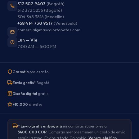
312 502 9403
(Bogotá)
312 372 5256
(Bogotá)
304 348 3816
(Medellín)
+58 414 730 9517
(Venezuela)
comercial@mascolortapetes.com
Lun — Vie
7:00 AM — 5:00 PM
Garantía
por escrito
Envío gratis*
Bogotá
Diseño digital
gratis
+10.000
clientes
*
Envío gratis en Bogotá
en compras superiores a
$400.000 COP.
Compras menores tienen un costo de envío
según la zona. Envíos a toda Colombia,
Venezuela (San