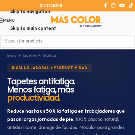
312 3725256
Skip to navigation
MENU
Skip to main content
Inicio
→ Tapetes Antifatiga
🦺 SALUD LABORAL + PRODUCTIVIDAD
Tapetes antifatiga.
Menos fatiga, más
productividad.
Reduce hasta un 50% la fatiga en trabajadores que
pasan largas jornadas de pie.
100% caucho natural,
antideslizante, drenaje de líquidos. Modular para grandes