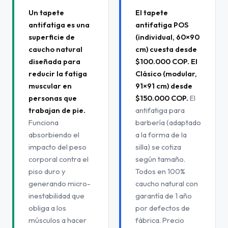
Un tapete
El tapete
antifatiga es una
antifatiga POS
superficie de
(individual, 60×90
caucho natural
cm) cuesta desde
diseñada para
$100.000 COP. El
reducir la fatiga
Clásico (modular,
muscular en
91×91 cm) desde
personas que
$150.000 COP.
El
trabajan de pie.
antifatiga para
Funciona
barbería (adaptado
absorbiendo el
a la forma de la
impacto del peso
silla) se cotiza
corporal contra el
según tamaño.
piso duro y
Todos en 100%
generando micro-
caucho natural con
inestabilidad que
garantía de 1 año
obliga a los
por defectos de
músculos a hacer
fábrica. Precio