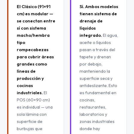
El Clásico (91×91
Sí. Ambos modelos
cm) es modular —
tienen sistema de
se conectan entre
drenaje de
sí con sistema
líquidos
macho/hembra
integrado.
El agua,
tipo
aceite o líquidos
rompecabezas
pasan a través del
para cubrir áreas
tapete y drenan
grandes como
por debajo,
líneas de
manteniendo la
producción y
superficie seca y
cocinas
antideslizante. Esto
industriales.
El
es fundamental en
POS (60×90 cm)
cocinas,
es individual — una
restaurantes,
sola lámina con
laboratorios y
superficie de
zonas industriales
burbujas que
donde hay