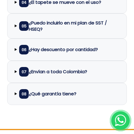
¿El tapete se mueve con el uso?
04
¿Puedo incluirlo en mi plan de SST /
05
HSEQ?
¿Hay descuento por cantidad?
06
¿Envían a toda Colombia?
07
¿Qué garantía tiene?
08