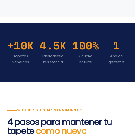
+10K
4.5K
100%
1
Tapetes
Pisadas/día
Caucho
Año de
vendidos
resistencia
natural
garantía
🔧 CUIDADO Y MANTENIMIENTO
4 pasos para mantener tu
tapete
como nuevo