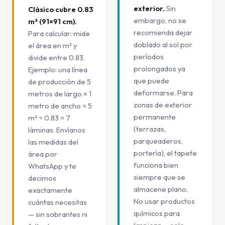
exterior.
Sin
Clásico cubre 0.83
embargo, no se
m² (91×91 cm).
recomienda dejar
Para calcular: mide
doblado al sol por
el área en m² y
períodos
divide entre 0.83.
prolongados ya
Ejemplo: una línea
que puede
de producción de 5
deformarse. Para
metros de largo × 1
zonas de exterior
metro de ancho = 5
permanente
m² ÷ 0.83 = 7
(terrazas,
láminas. Envíanos
parqueaderos,
las medidas del
portería), el tapete
área por
funciona bien
WhatsApp y te
siempre que se
decimos
almacene plano.
exactamente
No usar productos
cuántas necesitas
químicos para
— sin sobrantes ni