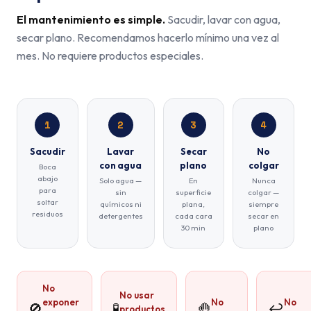
El mantenimiento es simple.
Sacudir, lavar con agua,
secar plano. Recomendamos hacerlo mínimo una vez al
mes. No requiere productos especiales.
1
2
3
4
Sacudir
Lavar
Secar
No
con agua
plano
colgar
Boca
abajo
Solo agua —
En
Nunca
para
sin
superficie
colgar —
soltar
químicos ni
plana,
siempre
residuos
detergentes
cada cara
secar en
30 min
plano
No
No usar
exponer
No
No
🚫
🧪
🤚
↩️
productos