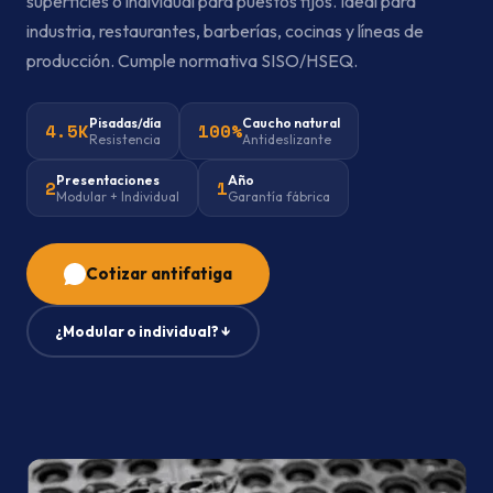
superficies o individual para puestos fijos. Ideal para
industria, restaurantes, barberías, cocinas y líneas de
producción. Cumple normativa SISO/HSEQ.
Pisadas/día
Caucho natural
4.5K
100%
Resistencia
Antideslizante
Presentaciones
Año
2
1
Modular + Individual
Garantía fábrica
Cotizar antifatiga
¿Modular o individual? ↓