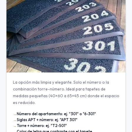
La opción más limpia y elegante. Solo el número o la
combinación torre-número. Ideal para tapetes de
medidas pequeñas (40×60 a 65×45 cm) donde el espacio
es reducido.
Número del apartamento: ej. "301" o "6-301"
Siglas APT + número: ej. "APT 301"
Torre + número: ej. "T2-501"
Color de letra que contraste con el tapete