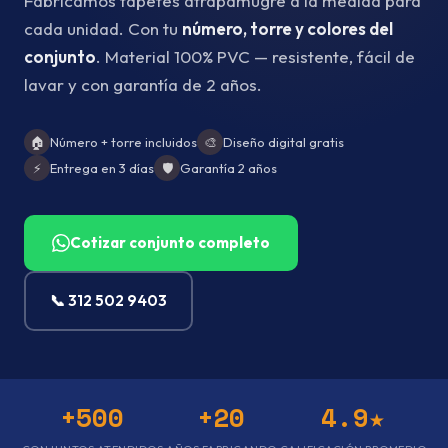
Fabricamos tapetes atrapamugre a la medida para
cada unidad. Con tu
número, torre y colores del
conjunto
. Material 100% PVC — resistente, fácil de
lavar y con garantía de 2 años.
🏠
Número + torre incluidos
🎨
Diseño digital gratis
⚡
Entrega en 3 días
🛡️
Garantía 2 años
Cotizar conjunto completo
📞 312 502 9403
+500
+20
4.9★