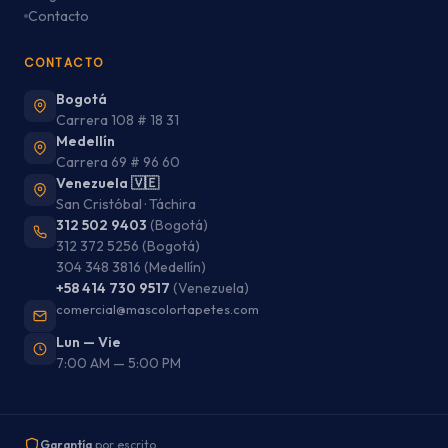
Contacto
CONTACTO
Bogotá
Carrera 108 # 18 31
Medellín
Carrera 69 # 96 60
Venezuela 🇻🇪
San Cristóbal · Táchira
312 502 9403
(Bogotá)
312 372 5256
(Bogotá)
304 348 3816
(Medellín)
+58 414 730 9517
(Venezuela)
comercial@mascolortapetes.com
Lun — Vie
7:00 AM — 5:00 PM
Garantía
por escrito