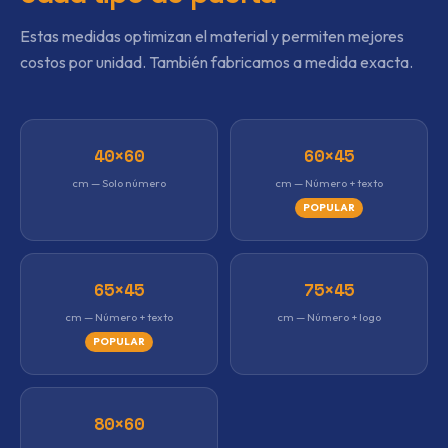
Estas medidas optimizan el material y permiten mejores
costos por unidad. También fabricamos a medida exacta.
40×60
60×45
cm — Solo número
cm — Número + texto
POPULAR
65×45
75×45
cm — Número + texto
cm — Número + logo
POPULAR
80×60