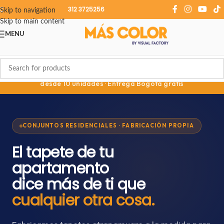
312 3725256
Skip to navigation
Skip to main content
MENU
🏢 Fabricamos para tu conjunto completo —
Descuentos
desde 10 unidades · Entrega Bogotá gratis
CONJUNTOS RESIDENCIALES · FABRICACIÓN PROPIA
El tapete de tu
apartamento
dice más de ti que
cualquier otra cosa.