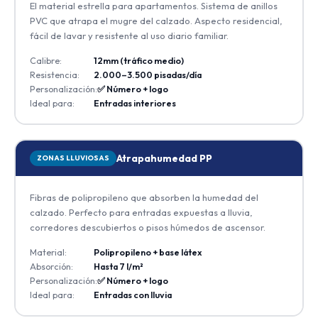
El material estrella para apartamentos. Sistema de anillos
PVC que atrapa el mugre del calzado. Aspecto residencial,
fácil de lavar y resistente al uso diario familiar.
Calibre:
12mm (tráfico medio)
Resistencia:
2.000–3.500 pisadas/día
Personalización:
✅ Número + logo
Ideal para:
Entradas interiores
Atrapahumedad PP
ZONAS LLUVIOSAS
Fibras de polipropileno que absorben la humedad del
calzado. Perfecto para entradas expuestas a lluvia,
corredores descubiertos o pisos húmedos de ascensor.
Material:
Polipropileno + base látex
Absorción:
Hasta 7 l/m²
Personalización:
✅ Número + logo
Ideal para:
Entradas con lluvia