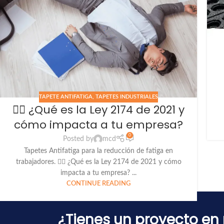
TAPETE ANTIFATIGA
,
TAPETES INDUSTRIALES
🧑‍⚖️ ¿Qué es la Ley 2174 de 2021 y
cómo impacta a tu empresa?
0
Posted by
mcd
Tapetes Antifatiga para la reducción de fatiga en
trabajadores. 🧑‍⚖️ ¿Qué es la Ley 2174 de 2021 y cómo
impacta a tu empresa? ...
CONTINUE READING
¿Tienes un proyecto e