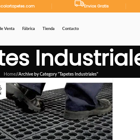
colortapetes.com
Envios Gratis
de Venta
Fábrica
Tienda
Contacto
es Industrial
Home
/
Archive by Category "Tapetes Industriales"
6
N