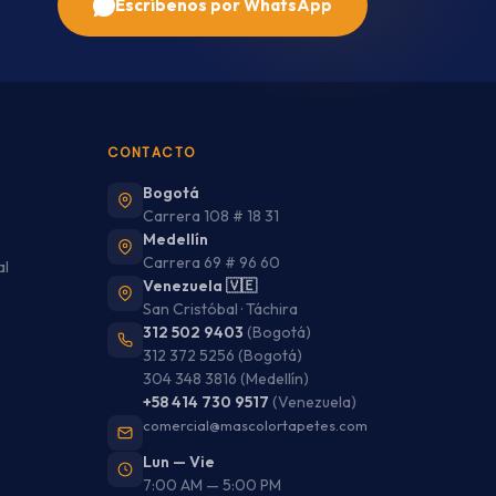
Escríbenos por WhatsApp
CONTACTO
Bogotá
Carrera 108 # 18 31
Medellín
Carrera 69 # 96 60
al
Venezuela 🇻🇪
San Cristóbal · Táchira
312 502 9403
(Bogotá)
312 372 5256
(Bogotá)
304 348 3816
(Medellín)
+58 414 730 9517
(Venezuela)
comercial@mascolortapetes.com
Lun — Vie
7:00 AM — 5:00 PM