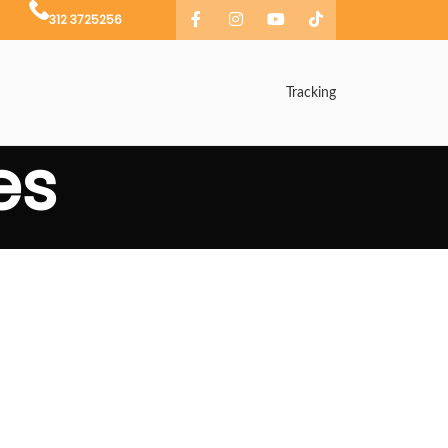
312 3725256
Tracking
es