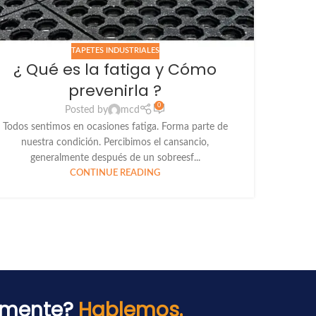
TAPETES INDUSTRIALES
¿ Qué es la fatiga y Cómo
prevenirla ?
0
Posted by
mcd
Todos sentimos en ocasiones fatiga. Forma parte de
nuestra condición. Percibimos el cansancio,
generalmente después de un sobreesf...
CONTINUE READING
n mente?
Hablemos.