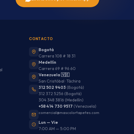
CONTACTO
Bogotá
Carrera 108 # 18 31
Medellín
Carrera 69 # 96 60
al
Venezuela 🇻🇪
San Cristóbal · Táchira
312 502 9403
(Bogotá)
312 372 5256
(Bogotá)
304 348 3816
(Medellín)
+58 414 730 9517
(Venezuela)
comercial@mascolortapetes.com
Lun — Vie
7:00 AM — 5:00 PM