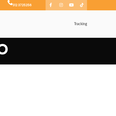
312 3725256
Tracking
o