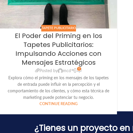
TAPETE PUBLICITARIO
El Poder del Priming en los
Tapetes Publicitarios:
Impulsando Acciones con
Mensajes Estratégicos
0
Posted by
mcd
Explora cómo el priming en los mensajes de los tapetes
de entrada puede influir en la percepción y el
comportamiento de los clientes, y cómo esta técnica de
marketing puede potenciar tu negocio.
CONTINUE READING
¿Tienes un proyecto e