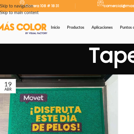
Carrera 108 # 18 31
comercial@mas
Skip to navigation
Skip to main content
Inicio
Productos
Aplicaciones
Puntos 
Tape
19
ABR